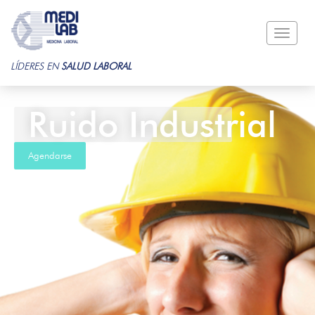
Toggle
naviga
LÍDERES EN
SALUD LABORAL
Ruido Industrial
Agendarse