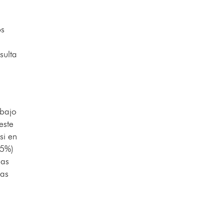
os
sulta
abajo
este
si en
25%)
las
mas