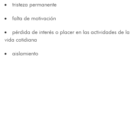
tristeza permanente
falta de motivación
pérdida de interés o placer en las actividades de la
vida cotidiana
aislamiento
alteraciones del sueño
cambios en el apetito o en el peso
falta de concentración
sensación de cansancio
sentimiento de culpa excesiva
falta de esperanza en el futuro