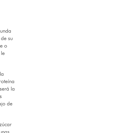
gunda
 de su
re o
 le
la
roteína
será la
s
ajo de
zúcar
unas