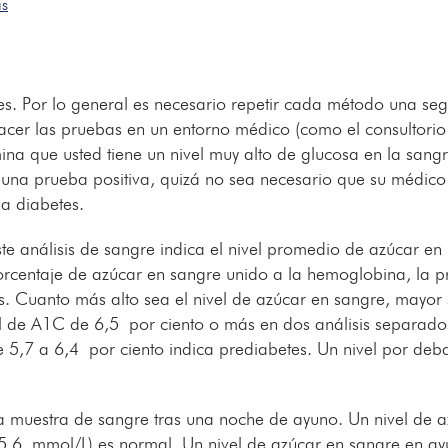
as
es. Por lo general es necesario repetir cada método una se
acer las pruebas en un entorno médico (como el consultorio
ina que usted tiene un nivel muy alto de glucosa en la sang
 una prueba positiva, quizá no sea necesario que su médico
a diabetes.
e análisis de sangre indica el nivel promedio de azúcar en 
orcentaje de azúcar en sangre unido a la hemoglobina, la p
os. Cuanto más alto sea el nivel de azúcar en sangre, mayor 
l de A1C de 6,5 por ciento o más en dos análisis separado
e 5,7 a 6,4 por ciento indica prediabetes. Un nivel por deb
muestra de sangre tras una noche de ayuno. Un nivel de a
,6 mmol/L) es normal. Un nivel de azúcar en sangre en ay