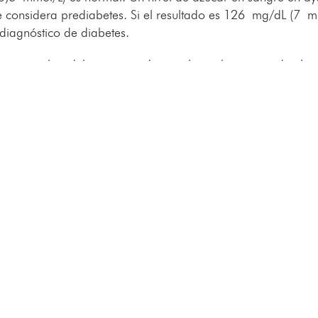
 considera prediabetes. Si el resultado es 126 mg/dL (7 m
 diagnóstico de diabetes.
sta prueba, debes ayunar durante la noche, y se mide el ni
ar un líquido azucarado, y se mide el nivel de azúcar en s
ras. Un nivel de azúcar en sangre inferior a 140 mg/dL
s de 200 mg/dL (11,1 mmol/L) después de dos horas indic
g/dL (7,8 y 11,0 mmol/L) indica prediabetes.
omará una muestra de sangre en un horario al azar. Sin im
l de azúcar en sangre aleatorio de 200 mg/dL (miligramos 
 o más sugiere diabetes.
l de glucosa en la sangre es mayor de lo normal pero no
s. Este trastorno significa que está en peligro de desarroll