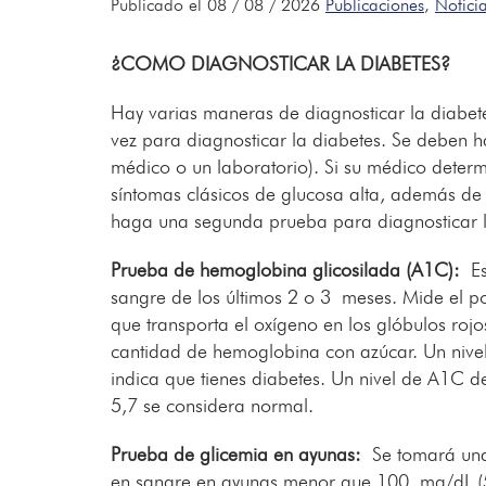
Publicado el 08 / 08 / 2026
Publicaciones
,
Notici
¿COMO DIAGNOSTICAR LA DIABETES?
Hay varias maneras de diagnosticar la diabet
vez para diagnosticar la diabetes. Se deben h
médico o un laboratorio). Si su médico determ
síntomas clásicos de glucosa alta, además de
haga una segunda prueba para diagnosticar l
Prueba de hemoglobina glicosilada (A1C):
Est
sangre de los últimos 2 o 3 meses. Mide el p
que transporta el oxígeno en los glóbulos roj
cantidad de hemoglobina con azúcar. Un nive
indica que tienes diabetes. Un nivel de A1C d
5,7 se considera normal.
Prueba de glicemia en ayunas:
Se tomará una 
en sangre en ayunas menor que 100 mg/dL (5