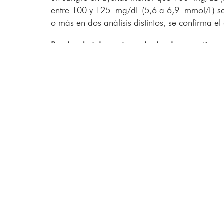
entre 100 y 125 mg/dL (5,6 a 6,9 mmol/L) se
o más en dos análisis distintos, se confirma el
Prueba de tolerancia oral a la glucosa:
Para e
azúcar en sangre en ayunas. Luego, debes tom
periódicamente durante las siguientes dos ho
(7,8 mmol/L) es normal. Un resultado de má
diabetes. Un resultado de entre 140 y 199 m
Examen aleatorio de azúcar en la sangre:
Se t
cuándo hayas comido por última vez, un nive
decilitro) u 11,1 mmol/L (milimoles por litro)
¿QUÉ ES LA PREDIABETES?
La prediabetes es un trastorno en que el nive
suficientemente alto como para que sea diabete
diabetes.