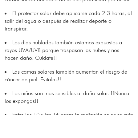
El protector solar debe aplicarse cada 2-3 horas, al
salir del agua o después de realizar deporte o
transpirar.
Los días nublados también estamos expuestos a
rayos UVA/UVB porque traspasan las nubes y nos
hacen daño. Cuidate!!
Las camas solares también aumentan el riesgo de
cáncer de piel. Evitalas!!
Los niños son mas sensibles al daño solar. ¡¡Nunca
los expongas!!
Entre las 10 y las 16 horas la radiación solar es más
fuerte. ¡No te expongas en ese horario!
Cuanto más corta es nuestra sombra, menos